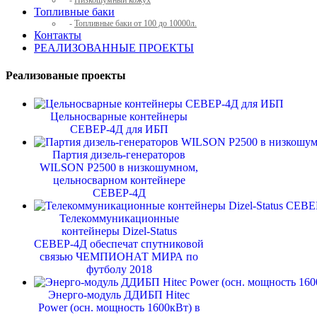
-
Низкошумный кожух
Топливные баки
-
Топливные баки от 100 до 10000л.
Контакты
РЕАЛИЗОВАННЫЕ ПРОЕКТЫ
Реализованые проекты
Цельносварные контейнеры
СЕВЕР-4Д для ИБП
Партия дизель-генераторов
WILSON P2500 в низкошумном,
цельносварном контейнере
СЕВЕР-4Д
Телекоммуникационные
контейнеры Dizel-Status
СЕВЕР-4Д обеспечат спутниковой
связью ЧЕМПИОНАТ МИРА по
футболу 2018
Энерго-модуль ДДИБП Hitec
Power (осн. мощность 1600кВт) в