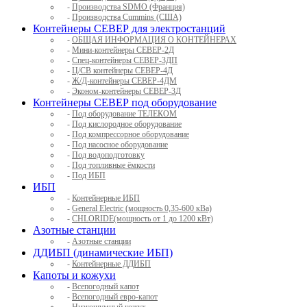
-
Производства SDMO (Франция)
-
Производства Cummins (США)
Контейнеры СЕВЕР для электростанций
-
ОБЩАЯ ИНФОРМАЦИЯ О КОНТЕЙНЕРАХ
-
Мини-контейнеры СЕВЕР-2Д
-
Спец-контейнеры СЕВЕР-3ДП
-
Ц/СВ контейнеры СЕВЕР-4Д
-
Ж/Д-контейнеры СЕВЕР-4ДМ
-
Эконом-контейнеры СЕВЕР-3Д
Контейнеры СЕВЕР под оборудование
-
Под оборудование ТЕЛЕКОМ
-
Под кислородное оборудование
-
Под компрессорное оборудование
-
Под насосное оборудование
-
Под водоподготовку
-
Под топливные ёмкости
-
Под ИБП
ИБП
-
Контейнерные ИБП
-
General Electric (мощность 0,35-600 кВа)
-
CHLORIDE(мощность от 1 до 1200 кВт)
Азотные станции
-
Азотные станции
ДДИБП (динамические ИБП)
-
Контейнерные ДДИБП
Капоты и кожухи
-
Всепогодный капот
-
Всепогодный евро-капот