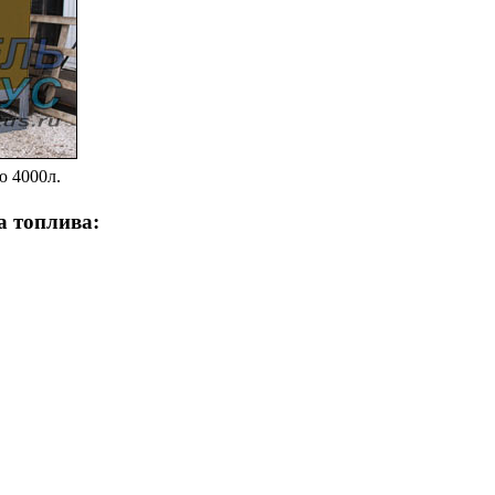
ю 4000л.
а топлива: