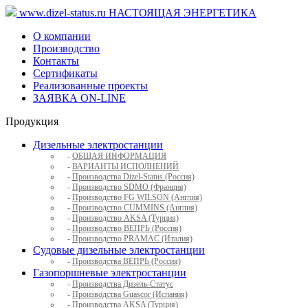
www.dizel-status.ru
НАСТОЯЩАЯ ЭНЕРГЕТИКА
О компании
Производство
Контакты
Сертификаты
Реализованные проекты
ЗАЯВКА ON-LINE
Продукция
Дизельные электростанции
-
ОБЩАЯ ИНФОРМАЦИЯ
-
ВАРИАНТЫ ИСПОЛНЕНИЙ
-
Производства Dizel-Status (Россия)
-
Производство SDMO (Франция)
-
Производство FG WILSON (Англия)
-
Производство CUMMINS (Англия)
-
Производство AKSA (Турция)
-
Производство ВЕПРЬ (Россия)
-
Производство PRAMAC (Италия)
Судовые дизельные электростанции
-
Производства ВЕПРЬ (Россия)
Газопоршневые электростанции
-
Производства Дизель-Статус
-
Производства Guascor (Испания)
-
Производства AKSA (Турция)