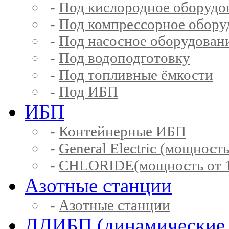
-
Под кислородное оборудо
-
Под компрессорное обору
-
Под насосное оборудован
-
Под водоподготовку
-
Под топливные ёмкости
-
Под ИБП
ИБП
-
Контейнерные ИБП
-
General Electric (мощность
-
CHLORIDE(мощность от 1
Азотные станции
-
Азотные станции
ДДИБП (динамические