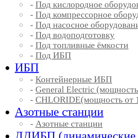
-
Под кислородное оборудо
-
Под компрессорное обору
-
Под насосное оборудован
-
Под водоподготовку
-
Под топливные ёмкости
-
Под ИБП
ИБП
-
Контейнерные ИБП
-
General Electric (мощность
-
CHLORIDE(мощность от 1
Азотные станции
-
Азотные станции
ДДИБП (динамические